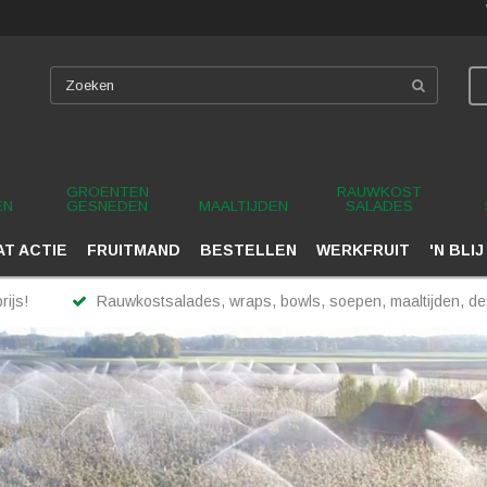
GROENTEN
RAUWKOST
EN
GESNEDEN
MAALTIJDEN
SALADES
T ACTIE
FRUITMAND
BESTELLEN
WERKFRUIT
'N BLIJ
rijs!
Rauwkostsalades, wraps, bowls, soepen, maaltijden, des