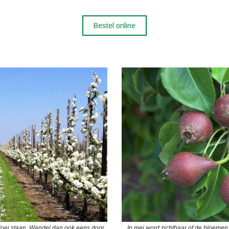
Bestel online
bloei staan. Wandel dan ook eens door
In mei word zichtbaar of de bloemen 