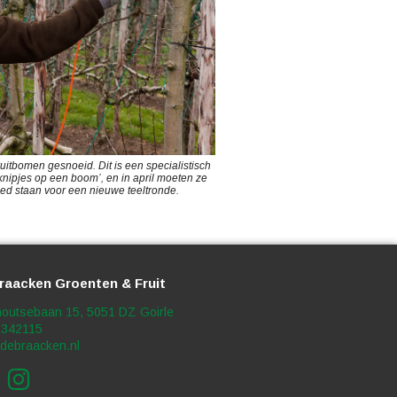
uitbomen gesnoeid. Dit is een specialistisch
‘knipjes op een boom’, en in april moeten ze
eed staan voor een nieuwe teeltronde.
raacken Groenten & Fruit
outsebaan 15, 5051 DZ Goirle
5342115
debraacken.nl