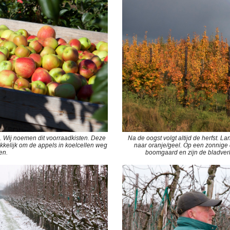
. Wij noemen dit voorraadkisten. Deze
Na de oogst volgt altijd de herfst.
kkelijk om de appels in koelcellen weg
naar oranje/geel. Op een zonnige 
en.
boomgaard en zijn de bladver