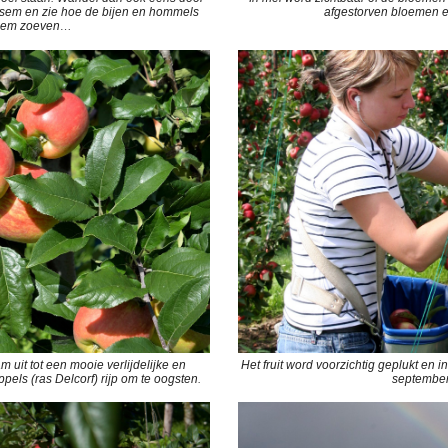
esem en zie hoe de bijen en hommels
afgestorven bloemen e
loem zoeven…
m uit tot een mooie verlijdelijke en
Het fruit word voorzichtig geplukt en i
appels (ras Delcorf) rijp om te oogsten.
september 