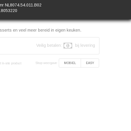
nr NL8074.54.011.B02
18053220
serts en veel meer bereid in eigen keuken.
Veilig betalen:
bij levering
Shop weergave:
MOBIEL
EASY
 In-site product