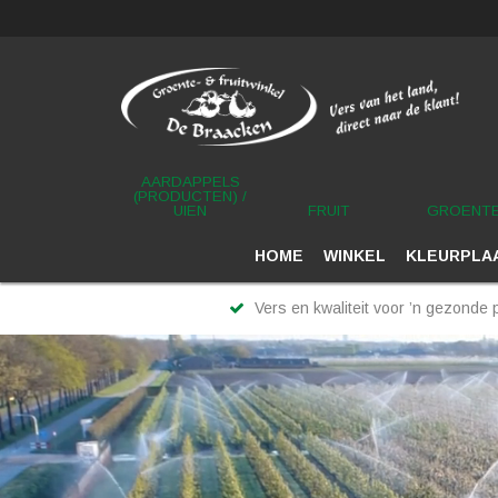
AARDAPPELS
(PRODUCTEN) /
UIEN
FRUIT
GROENT
HOME
WINKEL
KLEURPLAA
Vers en kwaliteit voor ’n gezonde p