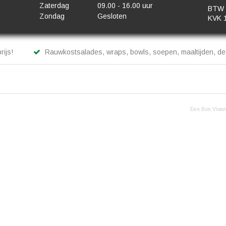
Zaterdag
09.00 - 16.00 uur
BTW 
Zondag
Gesloten
KVK 
rijs!
Rauwkostsalades, wraps, bowls, soepen, maaltijden, des
Een Bon Vivant