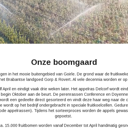
Onze boomgaard
egen in het mooie buitengebied van Goirle. De grond waar de fruitkwek
het Brabantse landgoed Gorp & Rovert. Al vele decennia worden er op
 April en eindigt vaak drie weken later. Het appelras Delcorf wordt ei
er begin Oktober aan de beurt. De perenrassen Conference en Doyenn
wordt een gedeelte direct gesorteerd en vindt deze haar weg naar de c
wordt op het bedrijf ondergebracht in speciale fruitkoelcellen. Gedure
bij rode appelrassen). Tijdens het sorteerproces worden de appels gew
gepoetst.
a. 15.000 fruitbomen worden vanaf December tot April handmatig gesn