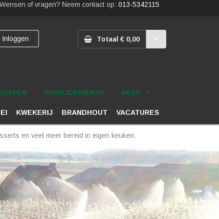
Wensen of vragen? Neem contact op:
013-5342115
Inloggen
Totaal € 0,00
SOEPEN
ZUIVEL/DESSERTS
MEER
 EI
KWEKERIJ
BRANDHOUT
VACATURES
serts en veel meer bereid in eigen keuken.