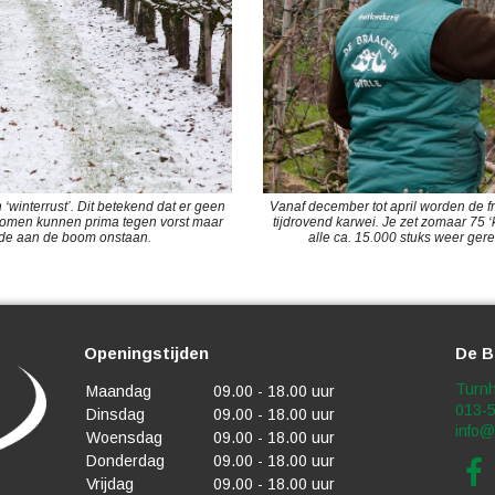
winterrust’. Dit betekend dat er geen
Vanaf december tot april worden de fr
itbomen kunnen prima tegen vorst maar
tijdrovend karwei. Je zet zomaar 75 
ade aan de boom onstaan.
alle ca. 15.000 stuks weer ger
Openingstijden
De B
Turnh
Maandag
09.00 - 18.00 uur
013-
Dinsdag
09.00 - 18.00 uur
info@
Woensdag
09.00 - 18.00 uur
Donderdag
09.00 - 18.00 uur
Vrijdag
09.00 - 18.00 uur