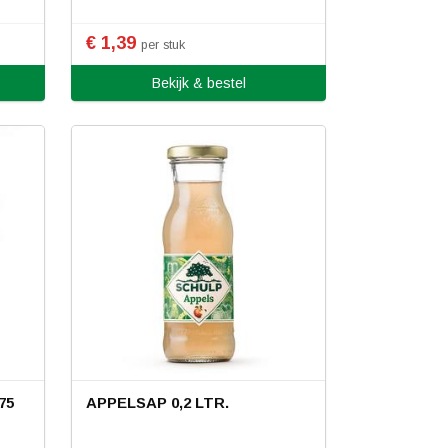
€ 1,39
per stuk
Bekijk & bestel
75
APPELSAP 0,2 LTR.