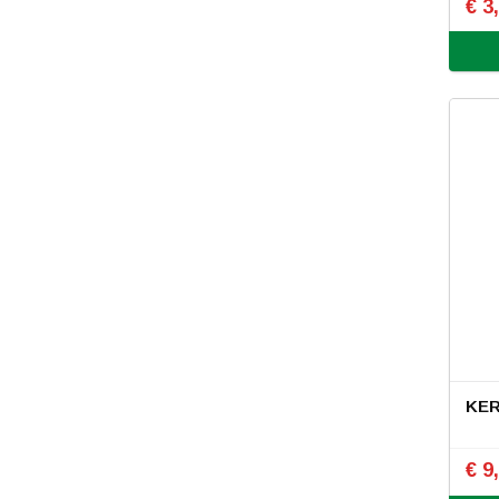
€ 3
KER
€ 9