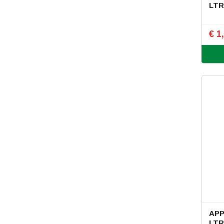
LT
€ 1
APP
LTR