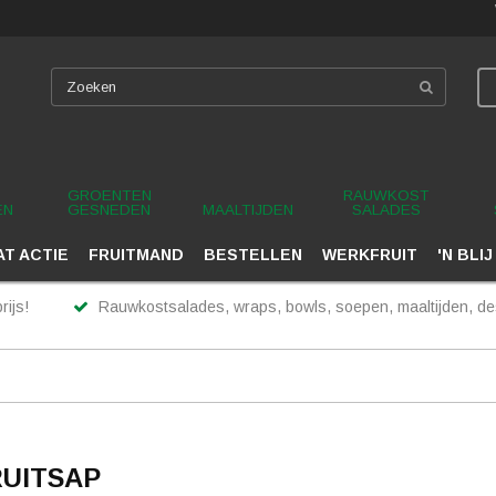
GROENTEN
RAUWKOST
EN
GESNEDEN
MAALTIJDEN
SALADES
T ACTIE
FRUITMAND
BESTELLEN
WERKFRUIT
'N BLIJ
rijs!
Rauwkostsalades, wraps, bowls, soepen, maaltijden, des
RUITSAP