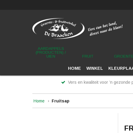
AARDAPPELS
(PRODUCTEN) /
UIEN
FRUIT
GROENT
HOME
WINKEL
KLEURPLAA
Vers en kwaliteit voor ’n gezonde p
Home
Fruitsap
F