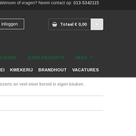
Wensen of vragen? Neem contact op:
013-5342115
Inloggen
Totaal € 0,00
SOEPEN
ZUIVEL/DESSERTS
MEER
 EI
KWEKERIJ
BRANDHOUT
VACATURES
serts en veel meer bereid in eigen keuken.