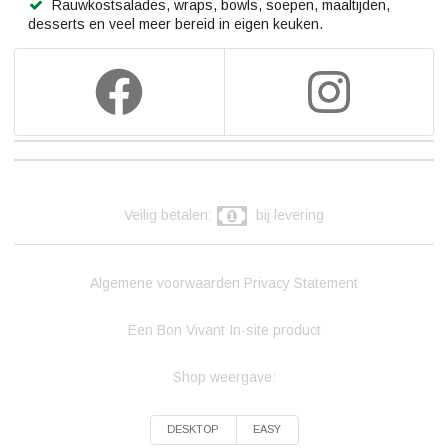
Rauwkostsalades, wraps, bowls, soepen, maaltijden,
desserts en veel meer bereid in eigen keuken.
Veilig betalen:
bij levering
Algemene voorwaarden
Privacy Statement
Een Bon Vivant In-site product
Shop weergave:
DESKTOP
EASY