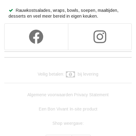
Rauwkostsalades, wraps, bowls, soepen, maaltijden,
desserts en veel meer bereid in eigen keuken.
Veilig betalen:
bij levering
Algemene voorwaarden
Privacy Statement
Een Bon Vivant In-site product
Shop weergave: