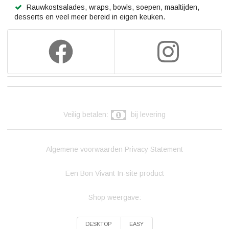
Rauwkostsalades, wraps, bowls, soepen, maaltijden,
desserts en veel meer bereid in eigen keuken.
Veilig betalen:
bij levering
Algemene voorwaarden
Privacy Statement
Een Bon Vivant In-site product
Shop weergave:
DESKTOP
EASY