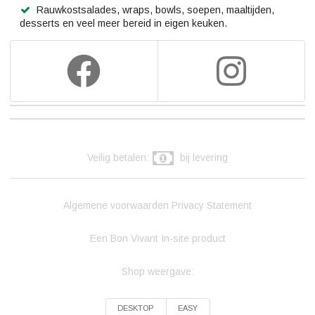
Rauwkostsalades, wraps, bowls, soepen, maaltijden,
desserts en veel meer bereid in eigen keuken.
Veilig betalen:
bij levering
Algemene voorwaarden
Privacy Statement
Een Bon Vivant In-site product
Shop weergave:
DESKTOP
EASY