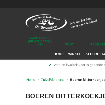
AARDAPPELS
(PRODUCTEN) /
UIEN
FRUIT
GROENT
HOME
WINKEL
KLEURPLAA
Vers en kwaliteit voor ’n gezonde p
Home
Zuivel/desserts
Boeren bitterkoekjes
BOEREN BITTERKOEKJ