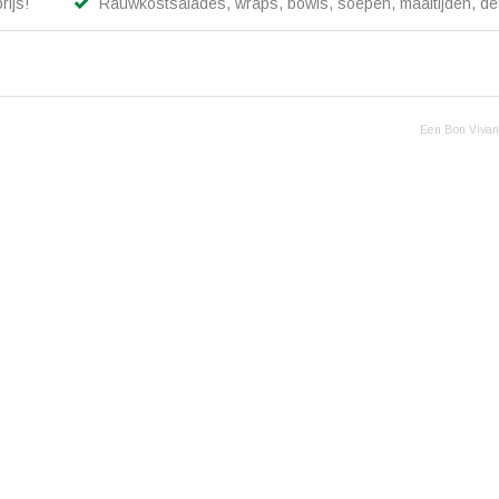
rijs!
Rauwkostsalades, wraps, bowls, soepen, maaltijden, des
Een Bon Vivant