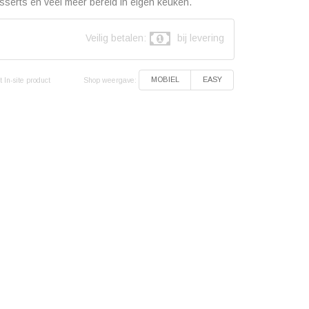
serts en veel meer bereid in eigen keuken.
Veilig betalen:
bij levering
Shop weergave:
MOBIEL
EASY
 In-site product