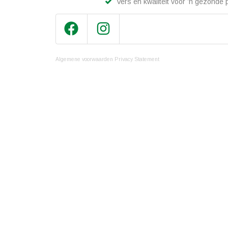
Vers en kwaliteit voor ’n gezonde p
Algemene voorwaarden
Privacy Statement