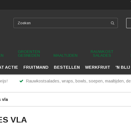
GROENTEN
RAUWKOST
EN
GESNEDEN
MAALTIJDEN
SALADES
T ACTIE
FRUITMAND
BESTELLEN
WERKFRUIT
'N BLIJ
rijs!
Rauwkostsalades, wraps, bowls, soepen, maaltijden, des
 vla
ES VLA