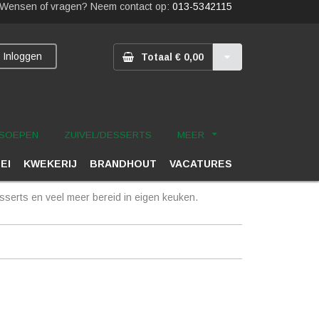
Wensen of vragen? Neem contact op:
013-5342115
Inloggen
Totaal € 0,00
SOEPEN
ZUIVEL/DESSERTS
MEER
 EI
KWEKERIJ
BRANDHOUT
VACATURES
serts en veel meer bereid in eigen keuken.