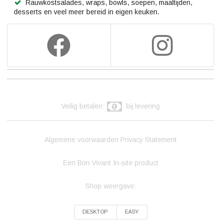
Rauwkostsalades, wraps, bowls, soepen, maaltijden,
desserts en veel meer bereid in eigen keuken.
Veilig betalen:
bij levering
Algemene voorwaarden
Privacy Statement
Een Bon Vivant In-site product
Shop weergave:
DESKTOP
EASY