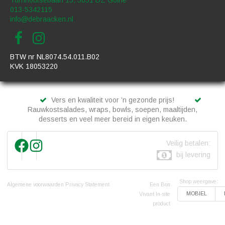
013-5342115
info@debraacken.nl
BTW nr NL8074.54.011.B02
KVK 18053220
Vers en kwaliteit voor ’n gezonde prijs!
Rauwkostsalades, wraps, bowls, soepen, maaltijden,
desserts en veel meer bereid in eigen keuken.
Veilig betalen:
bij levering
Shop weergave:
Algemene voorwaarden
Privacy Statement
Een Bon
MOBIEL
Vivant In-site
product