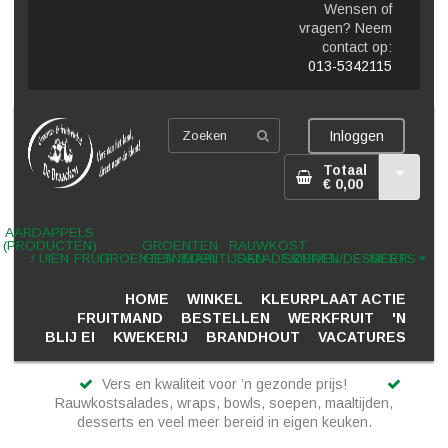
Wensen of
vragen? Neem
contact op:
013-5342115
Inloggen
Totaal
€ 0,00
AARDAPPELS
(PRODUCTEN)
GROENTEN
RAUWKOST
/ UIEN
FRUIT
GROENTEN
GESNEDEN
MAALTIJDEN
SALADES
SOEPEN
ZUIVEL/DESSERTS
MEER
HOME
WINKEL
KLEURPLAAT ACTIE
FRUITMAND
BESTELLEN
WERKFRUIT
'N
BLIJ EI
KWEKERIJ
BRANDHOUT
VACATURES
Vers en kwaliteit voor ’n gezonde prijs!
Rauwkostsalades, wraps, bowls, soepen, maaltijden,
desserts en veel meer bereid in eigen keuken.