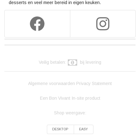
desserts en veel meer bereid in eigen keuken.
Veilig betalen:
bij levering
Algemene voorwaarden
Privacy Statement
Een Bon Vivant In-site product
Shop weergave:
DESKTOP
EASY