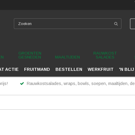
GROENTEN
RAUWKOST
EN
GESNEDEN
MAALTIJDEN
SALADES
T ACTIE
FRUITMAND
BESTELLEN
WERKFRUIT
'N BLIJ
rijs!
Rauwkostsalades, wraps, bowls, soepen, maaltijden, des