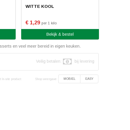
WITTE KOOL
€ 1,29
per 1 kilo
Bekijk & bestel
serts en veel meer bereid in eigen keuken.
Veilig betalen:
bij levering
Shop weergave:
MOBIEL
EASY
 In-site product