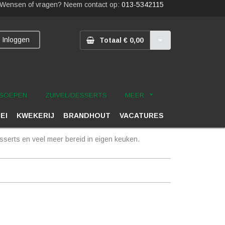
Wensen of vragen? Neem contact op:
013-5342115
Inloggen
Totaal € 0,00
SOEPEN
ZUIVEL/DESSERTS
MEER
 EI
KWEKERIJ
BRANDHOUT
VACATURES
serts en veel meer bereid in eigen keuken.