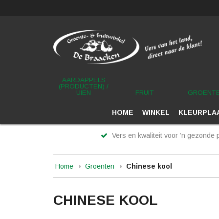
AARDAPPELS
(PRODUCTEN) /
UIEN
FRUIT
GROENT
HOME
WINKEL
KLEURPLAA
Vers en kwaliteit voor ’n gezonde p
Home
Groenten
Chinese kool
CHINESE KOOL