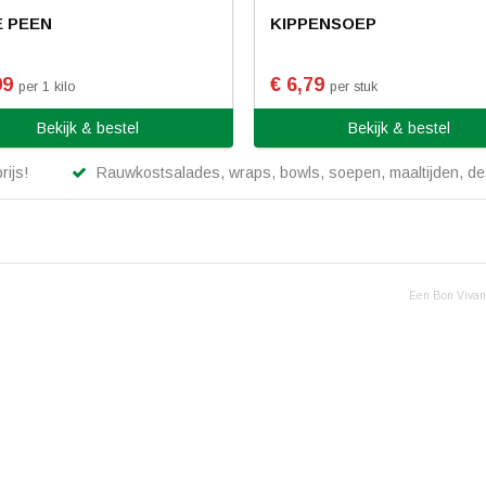
 PEEN
KIPPENSOEP
99
€ 6,79
per 1 kilo
per stuk
Bekijk & bestel
Bekijk & bestel
rijs!
Rauwkostsalades, wraps, bowls, soepen, maaltijden, des
Een Bon Vivant