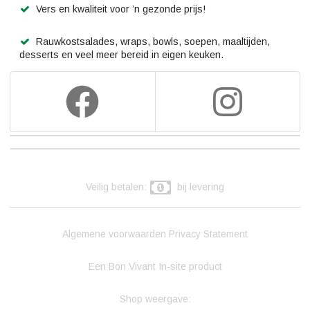
Vers en kwaliteit voor ’n gezonde prijs!
Rauwkostsalades, wraps, bowls, soepen, maaltijden,
desserts en veel meer bereid in eigen keuken.
Veilig betalen:
bij levering
Algemene voorwaarden
Privacy Statement
Een Bon Vivant In-site product
Shop weergave: