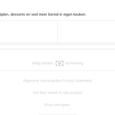
jden, desserts en veel meer bereid in eigen keuken.
Veilig betalen:
bij levering
Algemene voorwaarden
Privacy Statement
Een Bon Vivant In-site product
Shop weergave: