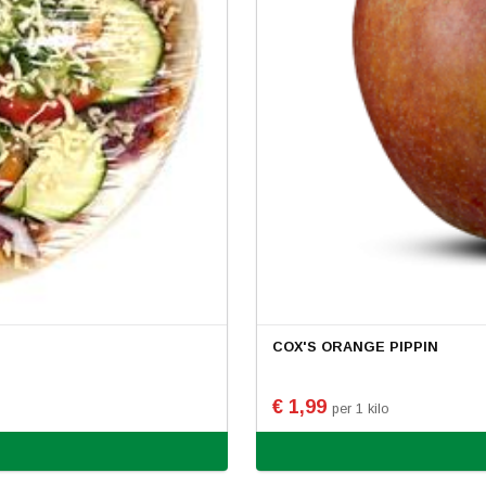
COX'S ORANGE PIPPIN
€ 1,99
per 1 kilo