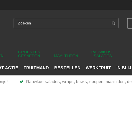
GROENTEN
RAUWKOST
EN
GESNEDEN
MAALTIJDEN
SALADES
T ACTIE
FRUITMAND
BESTELLEN
WERKFRUIT
'N BLIJ
rijs!
Rauwkostsalades, wraps, bowls, soepen, maaltijden, des