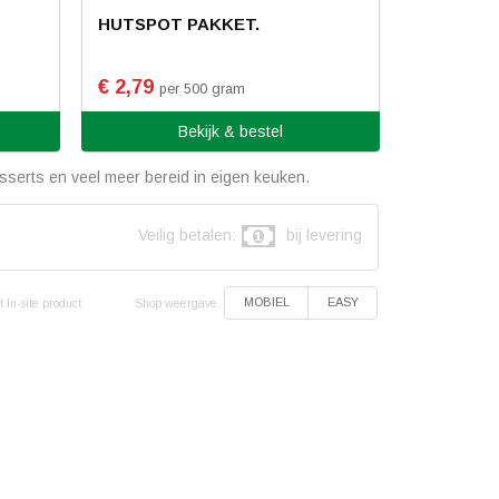
HUTSPOT PAKKET.
€ 2,79
per 500 gram
Bekijk & bestel
serts en veel meer bereid in eigen keuken.
Veilig betalen:
bij levering
Shop weergave:
MOBIEL
EASY
 In-site product