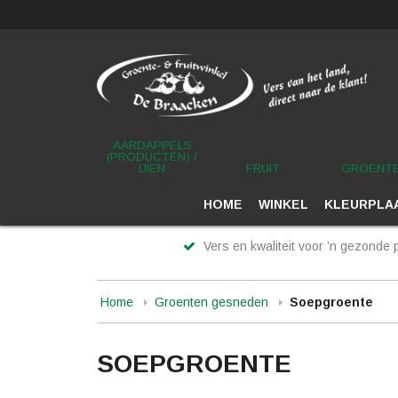
AARDAPPELS
(PRODUCTEN) /
UIEN
FRUIT
GROENT
HOME
WINKEL
KLEURPLAA
Vers en kwaliteit voor ’n gezonde p
Home
Groenten gesneden
Soepgroente
SOEPGROENTE