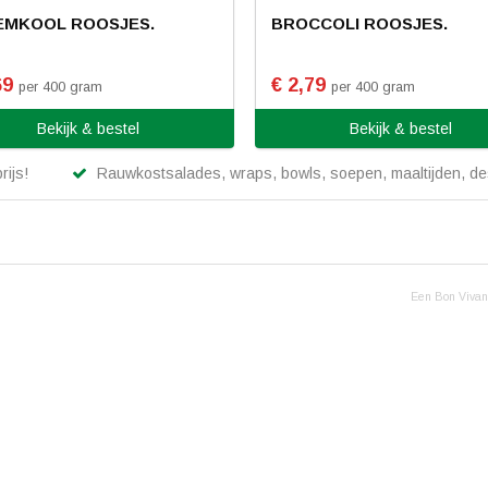
EMKOOL ROOSJES.
BROCCOLI ROOSJES.
69
€ 2,79
per 400 gram
per 400 gram
Bekijk & bestel
Bekijk & bestel
rijs!
Rauwkostsalades, wraps, bowls, soepen, maaltijden, des
Een Bon Vivant