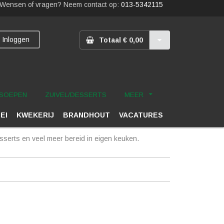
Wensen of vragen? Neem contact op:
013-5342115
Inloggen
Totaal € 0,00
SOEPEN
ZUIVEL/DESSERTS
MEER
 EI
KWEKERIJ
BRANDHOUT
VACATURES
serts en veel meer bereid in eigen keuken.