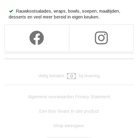
Rauwkostsalades, wraps, bowls, soepen, maaltijden,
desserts en veel meer bereid in eigen keuken.
Veilig betalen:
bij levering
Algemene voorwaarden
Privacy Statement
Een Bon Vivant In-site product
Shop weergave: