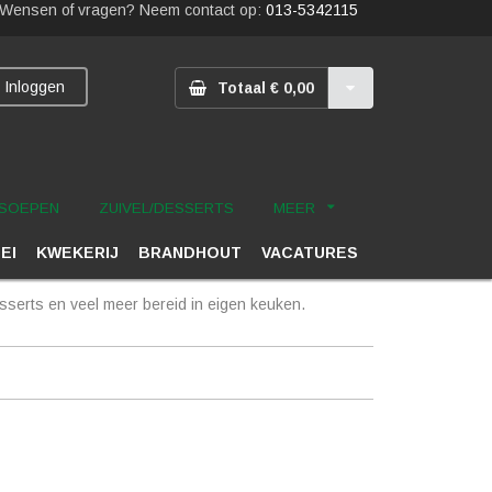
Wensen of vragen? Neem contact op:
013-5342115
Inloggen
Totaal € 0,00
SOEPEN
ZUIVEL/DESSERTS
MEER
 EI
KWEKERIJ
BRANDHOUT
VACATURES
serts en veel meer bereid in eigen keuken.