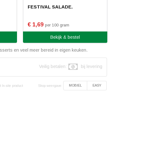
FESTIVAL SALADE.
€ 1,69
per 100 gram
Bekijk & bestel
serts en veel meer bereid in eigen keuken.
Veilig betalen:
bij levering
Shop weergave:
MOBIEL
EASY
 In-site product