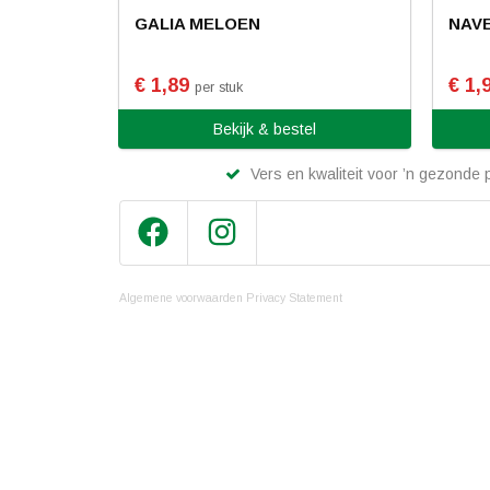
GALIA MELOEN
NAV
€ 1,89
€ 1,
per stuk
Bekijk & bestel
Vers en kwaliteit voor ’n gezonde p
Algemene voorwaarden
Privacy Statement