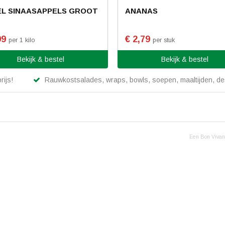
EL SINAASAPPELS GROOT
ANANAS
99
€ 2,79
per 1 kilo
per stuk
Bekijk & bestel
Bekijk & bestel
rijs!
Rauwkostsalades, wraps, bowls, soepen, maaltijden, des
Een Bon Vivant