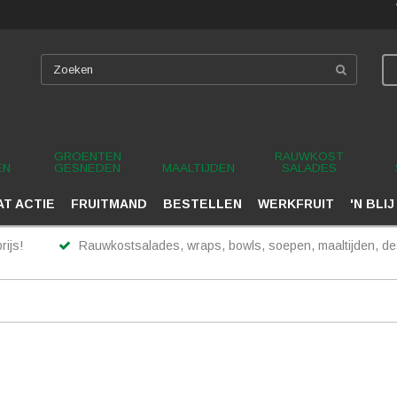
GROENTEN
RAUWKOST
EN
GESNEDEN
MAALTIJDEN
SALADES
T ACTIE
FRUITMAND
BESTELLEN
WERKFRUIT
'N BLIJ
rijs!
Rauwkostsalades, wraps, bowls, soepen, maaltijden, des