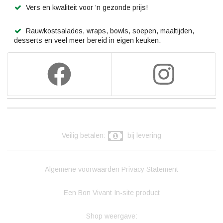
Vers en kwaliteit voor ’n gezonde prijs!
Rauwkostsalades, wraps, bowls, soepen, maaltijden,
desserts en veel meer bereid in eigen keuken.
Veilig betalen:
bij levering
Algemene voorwaarden
Privacy Statement
Een Bon Vivant In-site product
Shop weergave: