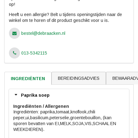
op!
Heeft u een allergie? Belt u tijdens openingstijden naar de
winkel om te horen of dit product geschikt voor u is.
bestel@debraacken.nl
013-5342115
BEREIDINGSADVIES
BEWAARADV
INGREDIËNTEN
Paprika soep
Ingrediënten
Ingrediënten: paprika,tomaat,knoflook,chili
peper,ui,basilicum,peterselie,groentebouillon, (kan
sporen bevatten van EI,MELK,SOJA,VIS,SCHAAL EN
WEEKDIEREN).